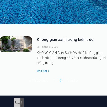
TIN TỨC
Page
Page
Không gian xanh trong kiến trúc
The House Of Studio
25 Tháng 8, 2025
KHÔNG GIAN CỦA SỰ HÒA HỢP Không gian
xanh rất quan trọng đối với sức khỏe của người
sống trong
Đọc tiếp »
« Previous
1
2
Next »