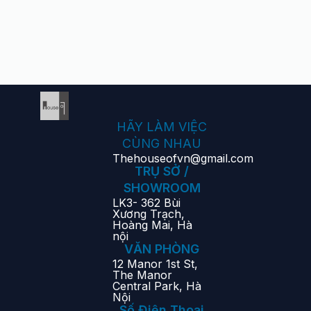
HÃY LÀM VIỆC
CÙNG NHAU
Thehouseofvn@gmail.com
TRỤ SỞ /
SHOWROOM
LK3- 362 Bùi
Xương Trạch,
Hoàng Mai, Hà
nội
VĂN PHÒNG
12 Manor 1st St,
The Manor
Central Park, Hà
Nội
Số Điện Thoại