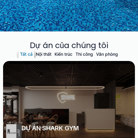
Dự án của chúng tôi
DỰ ÁN
Tất cả
Nội thất
Kiến trúc
Thi công
Văn phòng
The House Of Studio
DỰ ÁN SHARK GYM