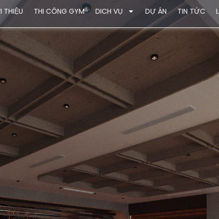
I THIỆU
THI CÔNG GYM
DICH VỤ
DỰ ÁN
TIN TỨC