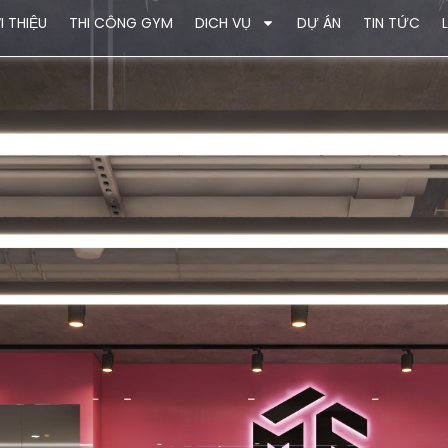
I THIỆU
THI CÔNG GYM
DICH VỤ
DỰ ÁN
TIN TỨC