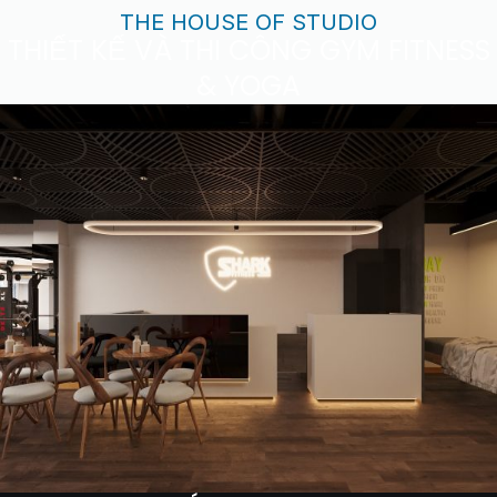
THE HOUSE OF STUDIO
THIẾT KẾ VÀ THI CÔNG GYM FITNESS
& YOGA