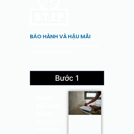
BẢO HÀNH VÀ HẬU MÃI
Cam kết bằng văn bản và hành động
đồng hành cùng dự án
Bước 1
KHẢO
SÁT MẶT
BẰNG
Khảo sát cơ
sở hạ tầng,