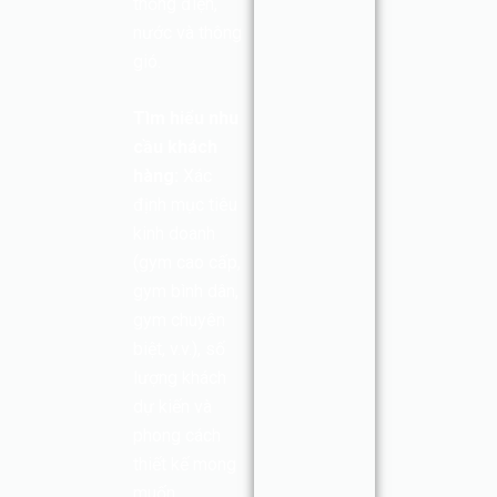
thống điện,
nước và thông
gió.
Tìm hiểu nhu
cầu khách
hàng:
Xác
định mục tiêu
kinh doanh
(gym cao cấp,
gym bình dân,
gym chuyên
biệt, v.v.), số
lượng khách
dự kiến và
phong cách
thiết kế mong
muốn.