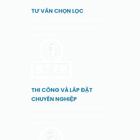
TƯ VẤN CHỌN LỌC
Đưa ra giải pháp về phương án thiết kế
và thi công, vật tư, thiết bị phù hợp
ngân sách đầu tư
THI CÔNG VÀ LẮP ĐẶT
CHUYÊN NGHIỆP
Hồ sơ thi công chi tiết đảm bảo tiêu
chuẩn thương mại. Lên tiến độ phù hợp
với dự án