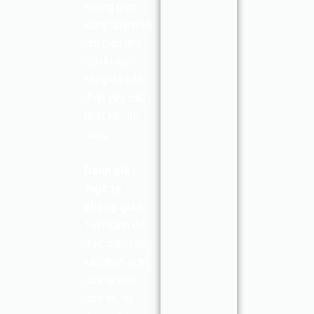
không gian
xung quanh và
tìm hiểu nhu
cầu khách
hàng để xác
đinh yêu cầu
thiết kế , thi
công
Đánh giá
thực tế
không gian:
Tiến hành đo
đạc diện tích,
xác định vị trí
cửa ra vào,
cửa sổ, hệ