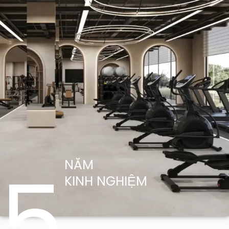
5
NĂM
KINH NGHIỆM