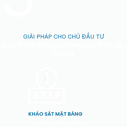
GIẢI PHÁP CHO CHỦ ĐẦU TƯ
Quy trình setup phòng tập trọn gói
tại THF
KHẢO SÁT MẶT BẰNG
Khảo sát cơ sở hạ tầng, không gian