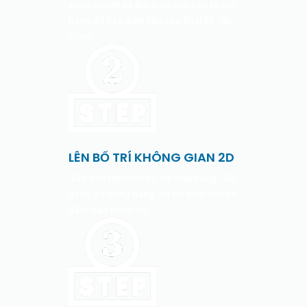
xung quanh và tìm hiểu nhu cầu khách
hàng để xác đinh yêu cầu thiết kế , thi
công
LÊN BỐ TRÍ KHÔNG GIAN 2D
.Lên bản layout tổng thể mặt bằng. .Bố
trí tối ưu công năng, tối ưu diện tích và
đảm bảo thẩm mỹ.